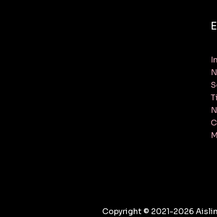
E
I
N
S
T
N
C
M
Copyright © 2021-2026 Aislin 