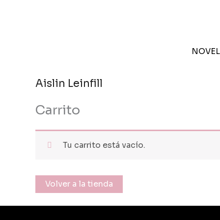
Ir
al
contenido
NOVEL
Aislin Leinfill
Carrito
Tu carrito está vacío.
Volver a la tienda